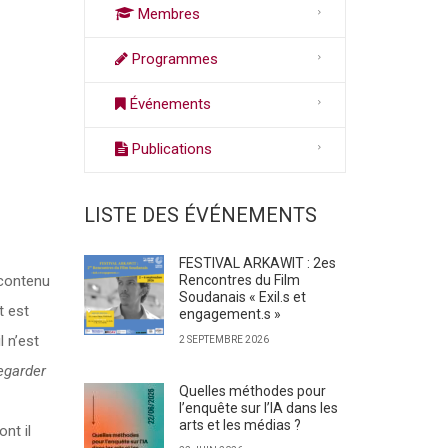
Membres
Programmes
Événements
Publications
LISTE DES ÉVÉNEMENTS
FESTIVAL ARKAWIT : 2es
 contenu
Rencontres du Film
Soudanais « Exil.s et
t est
engagement.s »
l n’est
2 SEPTEMBRE 2026
egarder
Quelles méthodes pour
l’enquête sur l’IA dans les
arts et les médias ?
nt il