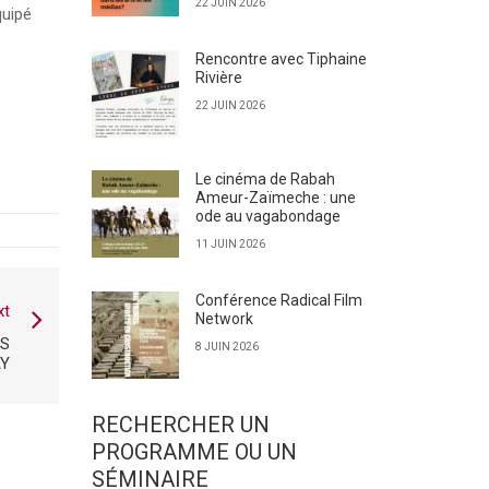
22 JUIN 2026
quipé
Rencontre avec Tiphaine
Rivière
22 JUIN 2026
Le cinéma de Rabah
Ameur-Zaïmeche : une
ode au vagabondage
11 JUIN 2026
Conférence Radical Film
xt
Network
OS
8 JUIN 2026
AY
RECHERCHER UN
PROGRAMME OU UN
SÉMINAIRE