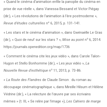
« Quand le cinéma d’animation enfile la panoplie du cinéma en
prise de vue réelle », dans Vanessa Bessand et Victor Piégay
(dir.), « Les révolutions de l’animation à l’ère postmoderne »,
Revue d’études culturelles
n° 6, 2015, p. 131-141.
« Les stars et le cinéma d’animation », dans Gwénaëlle Le Gras
o
(dir.), « Quoi de neuf sur les stars ? »,
Mise au point
n
6, 2014.
https://journals.openedition.org/map/1736
« Comment le cinéma cite les jeux vidéo », dans Carole Talon-
Hugon et Stello Bonhomme (dir.), « Les jeux vidéo »,
La
o
Nouvelle Revue d’esthétique
n
11, 2013, p. 73-86.
«
La Route des Flandres
de Claude Simon : du roman au
découpage cinématographique », dans Mireille Hilsum et Hélène
Védrine (dir.), « La relecture de l’œuvre par ses écrivains
mêmes » (t. III, « Se relire par l’image »),
Les Cahiers de marge