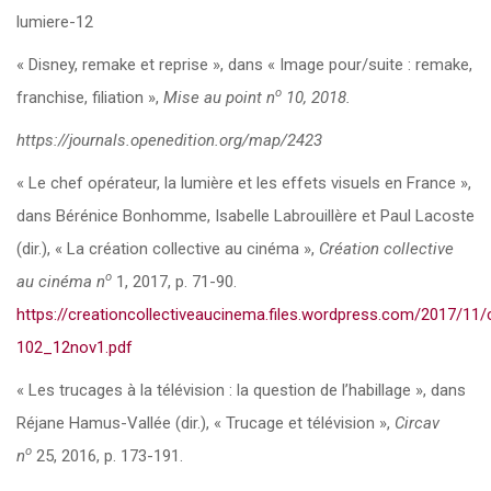
lumiere-12
« Disney, remake et reprise », dans « Image pour/suite : remake,
o
franchise, filiation »,
Mise au point
n
10, 2018.
https://journals.openedition.org/map/2423
« Le chef opérateur, la lumière et les effets visuels en France »,
dans Bérénice Bonhomme, Isabelle Labrouillère et Paul Lacoste
(dir.), « La création collective au cinéma »,
Création collective
o
au cinéma
n
1, 2017, p. 71-90.
https://creationcollectiveaucinema.files.wordpress.com/2017/1
102_12nov1.pdf
« Les trucages à la télévision : la question de l’habillage », dans
Réjane Hamus-Vallée (dir.), « Trucage et télévision »,
Circav
o
n
25, 2016, p. 173-191.