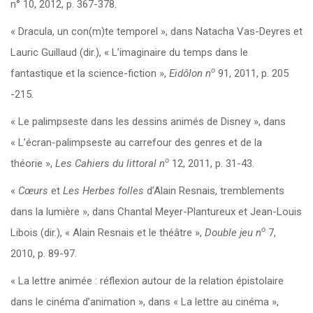
n° 10, 2012, p. 367-378.
« Dracula, un con(m)te temporel », dans Natacha Vas-Deyres et
Lauric Guillaud (dir.), « L’imaginaire du temps dans le
o
fantastique et la science-fiction »,
Eidôlon
n
91, 2011, p. 205
-215.
« Le palimpseste dans les dessins animés de Disney », dans
« L’écran-palimpseste au carrefour des genres et de la
o
théorie »,
Les Cahiers du littoral
n
12, 2011, p. 31-43.
«
Cœurs
et
Les Herbes folles
d’Alain Resnais, tremblements
dans la lumière », dans Chantal Meyer-Plantureux et Jean-Louis
o
Libois (dir.), «
Alain Resnais et le théâtre »,
Double jeu n
7,
2010, p. 89-97.
« La lettre animée : réflexion autour de la relation épistolaire
dans le cinéma d’animation », dans « La lettre au cinéma »,