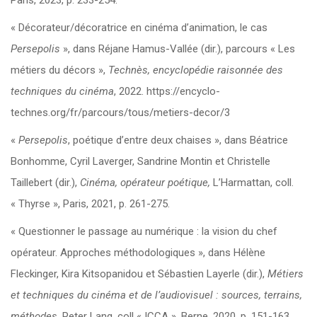
Paris, 2023, p. 233-254.
« Décorateur/décoratrice en cinéma d’animation, le cas
Persepolis
», dans Réjane Hamus-Vallée (dir.), parcours « Les
métiers du décors »,
Technès, encyclopédie raisonnée des
techniques du cinéma
, 2022. https://encyclo-
technes.org/fr/parcours/tous/metiers-decor/3
«
Persepolis
, poétique d’entre deux chaises
», dans Béatrice
Bonhomme, Cyril Laverger, Sandrine Montin et Christelle
Taillebert (dir.),
Cinéma, opérateur poétique,
L’Harmattan, coll.
« Thyrse », Paris, 2021, p. 261-275.
« Questionner le passage au numérique : la vision du chef
opérateur. Approches méthodologiques », dans Hélène
Fleckinger, Kira Kitsopanidou et Sébastien Layerle (dir.),
Métiers
et techniques du cinéma et de l’audiovisuel : sources, terrains,
méthodes
, Peter Lang, coll « ICCA », Berne, 2020, p. 151-163.