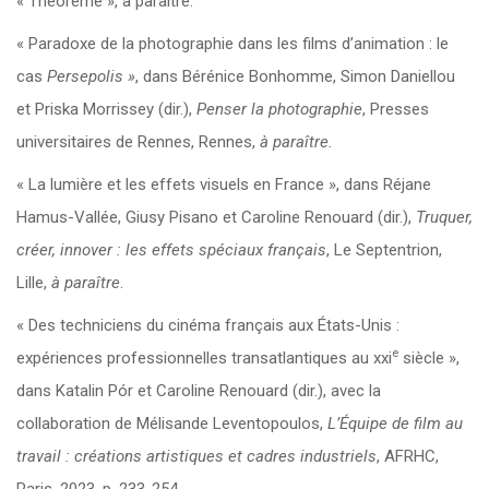
« Théorème », à paraître.
« Paradoxe de la photographie dans les films d’animation : le
cas
Persepolis »
, dans Bérénice Bonhomme, Simon Daniellou
et Priska Morrissey (dir.),
Penser la photographie
, Presses
universitaires de Rennes, Rennes,
à paraître.
« La lumière et les effets visuels en France », dans Réjane
Hamus-Vallée, Giusy Pisano et Caroline Renouard (dir.),
Truquer,
créer, innover : les effets spéciaux français
, Le Septentrion,
Lille,
à paraître
.
« Des techniciens du cinéma français aux États-Unis :
e
expériences professionnelles transatlantiques au xxi
siècle »,
dans Katalin Pór et Caroline Renouard (dir.), avec la
collaboration de Mélisande Leventopoulos,
L’Équipe de film au
travail : créations artistiques et cadres industriels
, AFRHC,