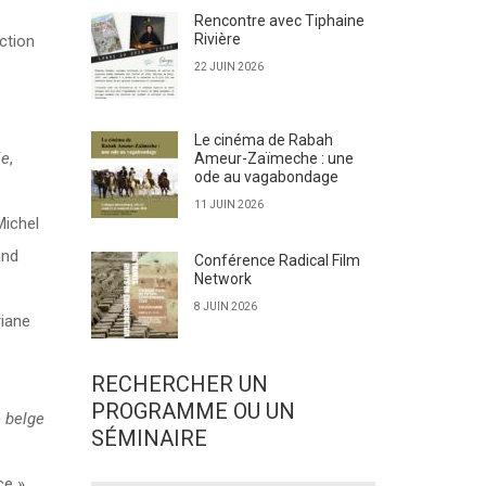
Rencontre avec Tiphaine
Rivière
ection
22 JUIN 2026
Le cinéma de Rabah
ie
,
Ameur-Zaïmeche : une
ode au vagabondage
11 JUIN 2026
Michel
and
Conférence Radical Film
Network
8 JUIN 2026
riane
RECHERCHER UN
PROGRAMME OU UN
 belge
SÉMINAIRE
e »,