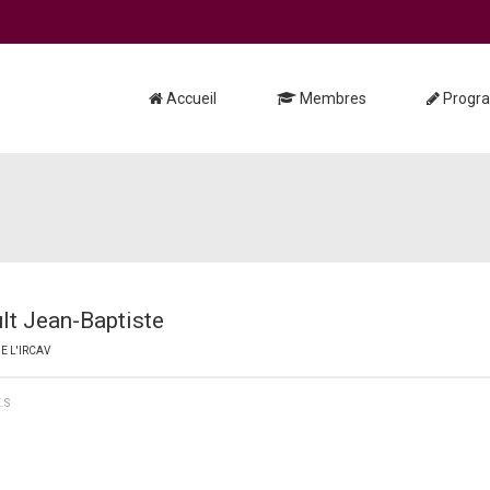
Accueil
Membres
Progr
lt Jean-Baptiste
E L'IRCAV
.S