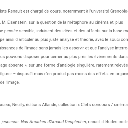
iste Renault est chargé de cours, notamment à l’université Grenoble
M. Eisenstein, sur la question de la métaphore au cinéma et, plus
e pensée sensible, induisent des idées et des affects sur la base ma
ainsi d’articuler au plus juste analyse et théorie, avec le souci co
puissances de l’image sans jamais les asservir et que l’analyse interro
nous pouvons disposer pour cerner au plus près les événements dans 
image absente », sur une forme d’analogie singulière, rarement relevé
igurer – disparaît mais n’en produit pas moins des effets, en organi
de l’image.
unesse
, Neuilly, éditions Atlande, collection « Clefs concours / cinéma
ma jeunesse. Nos Arcadies d’Arnaud Desplechin
, recueil d’études codi