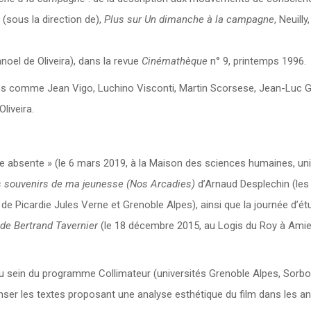
 (sous la direction de),
Plus sur Un dimanche à la campagne
, Neuilly,
oel de Oliveira), dans la revue
Cinémathèque
n° 9, printemps 1996.
tes comme Jean Vigo, Luchino Visconti, Martin Scorsese, Jean-Luc 
liveira.
age absente » (le 6 mars 2019, à la Maison des sciences humaines, uni
s souvenirs de ma jeunesse (Nos Arcadies)
d’Arnaud Desplechin (les
de Picardie Jules Verne et Grenoble Alpes), ainsi que la journée d’ét
de Bertrand Tavernier
(le 18 décembre 2015, au Logis du Roy à Amie
, au sein du programme Collimateur (universités Grenoble Alpes, Sorb
censer les textes proposant une analyse esthétique du film dans les a