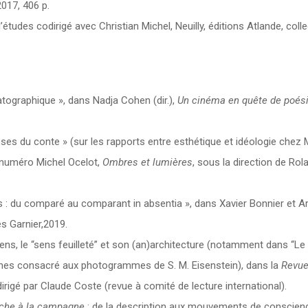
2017, 406 p.
 d’études codirigé avec Christian Michel, Neuilly, éditions Atlande, coll
ographique », dans Nadja Cohen (dir.),
Un cinéma en quête de poés
 du conte » (sur les rapports entre esthétique et idéologie chez 
 (numéro Michel Ocelot,
Ombres et lumières
, sous la direction de Rol
s : du comparé au comparant in absentia », dans Xavier Bonnier et A
es Garnier,2019.
 sens, le “sens feuilleté” et son (an)architecture (notamment dans “Le
arthes consacré aux photogrammes de S. M. Eisenstein), dans la
Revue
rigé par Claude Coste (revue à comité de lecture international).
che à la campagne
: de la description aux mouvements de conscienc