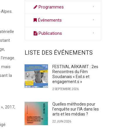
Programmes
-Alpes.
Événements
térielle
Publications
nstant
ge,
LISTE DES ÉVÉNEMENTS
l’image.
e mais
FESTIVAL ARKAWIT : 2es
Rencontres du Film
sant la
Soudanais « Exil.s et
engagement.s »
2 SEPTEMBRE 2026
Quelles méthodes pour
 », 2017,
l’enquête sur l’IA dans les
arts et les médias ?
22 JUIN 2026
rigé