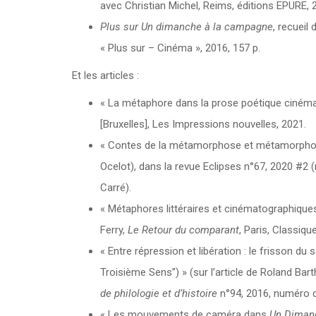
avec Christian Michel, Reims, éditions EPURE, 
Plus sur Un dimanche à la campagne
, recueil
« Plus sur – Cinéma », 2016, 157 p.
Et les articles :
« La métaphore dans la prose poétique cinémat
[Bruxelles], Les Impressions nouvelles, 2021.
« Contes de la métamorphose et métamorphoses
Ocelot), dans la revue Eclipses n°67, 2020 #2
Carré).
« Métaphores littéraires et cinématographique
Ferry,
Le Retour du comparant
, Paris, Classiqu
« Entre répression et libération : le frisson du
Troisième Sens”) » (sur l’article de Roland B
de philologie et d’histoire
n°94, 2016, numéro di
« Les mouvements de caméra dans
Un Diman