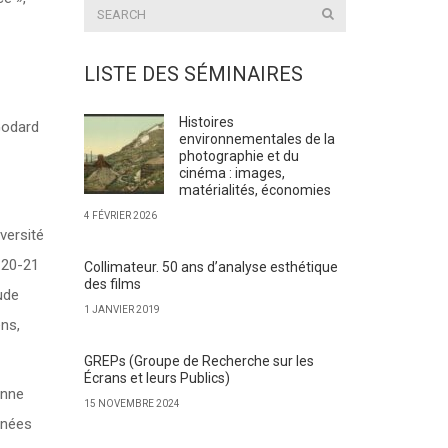
LISTE DES SÉMINAIRES
Histoires
Godard
environnementales de la
photographie et du
cinéma : images,
matérialités, économies
4 FÉVRIER 2026
versité
 20-21
Collimateur. 50 ans d’analyse esthétique
des films
ude
1 JANVIER 2019
ns,
GREPs (Groupe de Recherche sur les
Écrans et leurs Publics)
onne
15 NOVEMBRE 2024
nnées