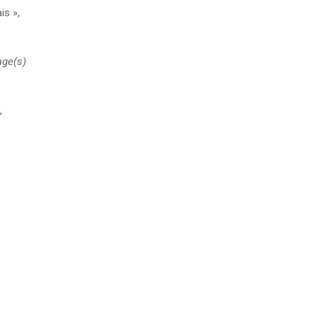
is »,
age(s)
,