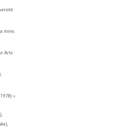
iversité
la mine,
re Arts
,
(1978) »
),
lie),