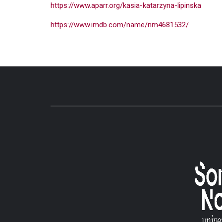
https://www.aparr.org/kasia-katarzyna-lipinska
https://www.imdb.com/name/nm4681532/