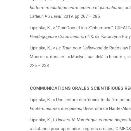
histoire médiatique entre cinéma et journalisme
, co
Lafleur,
PU Laval
, 2019, pp 267 – 285.
Lipinska, K.,
«
“CoinCoin et les Z’inhumains”: CREA
Paedagogicae Cracoviensis
, n°IX, dir. Katarzyna Pot
Lipinska, K., «
Le Train pour Hollywood
de Radoslaw P
Monroe »
,
dossier
:
« Marilyn : par-delà la beauté », in
226 – 238.
COMMUNICATIONS ORALES SCIENTIFIQUES R
Lipinska, K., « Une lecture écoféministe du film polo
Ecoféminismes européens,
Université de Haute-Als
Lipinska, K.,
L’Université Numérique comme dispositif
à distance pour apprendre : regards croisés, CIMEOS