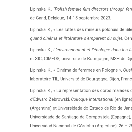
Lipinska, K., “
Polish female film directors through fem
de Gand, Belgique, 14-15 septembre 2023.
Lipinska, K., « Les luttes des mineurs polonais de Sil
quand cinéma et littérature s’emparent du sujet
, Cen
Lipinska, K.,
L’environnement et l’écologie dans les
et SIC, CIMEOS, université de Bourgogne, MSH de Dij
Lipinska, K., « Cinéma de femmes en Pologne »,
Quel
laboratoire TIL, Université de Bourgogne, Dijon, Fra
Lipinska, K., « La représentation des corps malades da
d’Edward Zebrowski,
Colloque international
(en ligne
(Argentine) et Universidade do Estado de Rio de Janei
Universidade de Santiago de Compostela (Espagne), Univ
Universidad Nacional de Córdoba (Argentine), 26 – 2