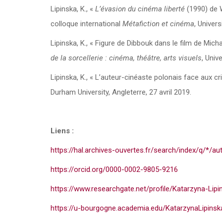
Lipinska, K., «
L’évasion du cinéma liberté
(1990) de 
colloque international
Métafiction et cinéma
, Univer
Lipinska, K., « Figure de Dibbouk dans le film de Mich
de la sorcellerie : cinéma, théâtre, arts visuels
, Univ
Lipinska, K., « L’auteur-cinéaste polonais face aux c
Durham University, Angleterre, 27 avril 2019.
Liens :
https://hal.archives-ouvertes.fr/search/index/q/*/au
https://orcid.org/0000-0002-9805-9216
https://www.researchgate.net/profile/Katarzyna-Lipi
https://u-bourgogne.academia.edu/KatarzynaLipinsk