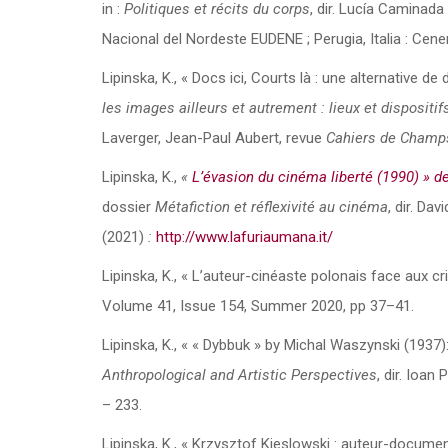
in :
Politiques et récits du corps
, dir. Lucía Caminada
Nacional del Nordeste EUDENE ; Perugia, Italia : Cene
Lipinska, K., « Docs ici, Courts là : une alternative 
les images ailleurs et autrement : lieux et dispositif
Laverger, Jean-Paul Aubert, revue
Cahiers de Champs
Lipinska, K.,
«
L’évasion du cinéma liberté (1990) » 
dossier
Métafiction et réflexivité au cinéma
, dir. Da
(2021)
:
http://www.lafuriaumana.it/
Lipinska, K., « L’auteur-cinéaste polonais face aux c
Volume 41, Issue 154, Summer 2020, pp 37–41.
Lipinska, K., « « Dybbuk » by Michal Waszynski (193
Anthropological and Artistic Perspectives
, dir. Ioa
– 233.
Lipinska, K., « Krzysztof Kieslowski : auteur-docume