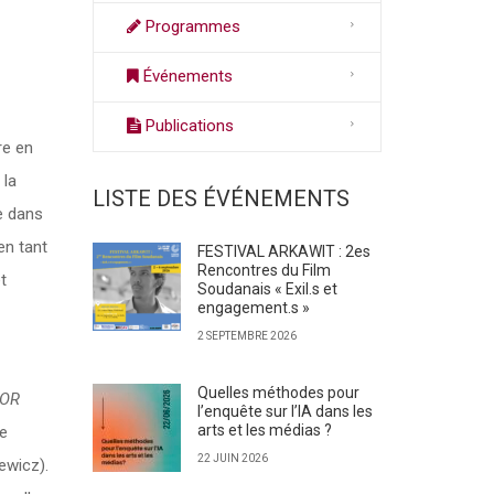
Programmes
Événements
Publications
re en
 la
LISTE DES ÉVÉNEMENTS
e dans
en tant
FESTIVAL ARKAWIT : 2es
Rencontres du Film
t
Soudanais « Exil.s et
engagement.s »
2 SEPTEMBRE 2026
Quelles méthodes pour
TOR
l’enquête sur l’IA dans les
arts et les médias ?
de
22 JUIN 2026
ewicz).