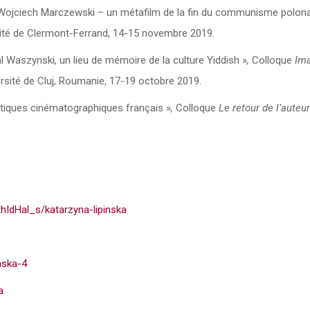
Wojciech Marczewski – un métafilm de la fin du communisme polona
sité de Clermont-Ferrand, 14-15 novembre 2019.
al Waszynski, un lieu de mémoire de la culture Yiddish »
,
Colloque
Im
ersité de Cluj, Roumanie, 17-19 octobre 2019.
ritiques cinématographiques français »
,
Colloque
Le retour de l’auteur
thIdHal_s/katarzyna-lipinska
nska-4
a