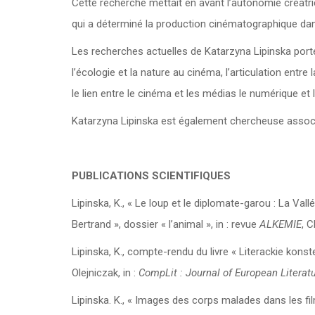
Cette recherche mettait en avant l’autonomie créatri
qui a déterminé la production cinématographique da
Les recherches actuelles de Katarzyna Lipinska por
l’écologie et la nature au cinéma, l’articulation entre
le lien entre le cinéma et les médias le numérique et
Katarzyna Lipinska est également chercheuse associé
PUBLICATIONS SCIENTIFIQUES
Lipinska, K., « Le loup et le diplomate-garou : La V
Bertrand », dossier « l’animal », in : revue
ALKEMIE
, C
Lipinska, K., compte-rendu du livre « Literackie kon
Olejniczak, in :
CompLit :
Journal of European Literatu
Lipinska. K., « Images des corps malades dans les fil