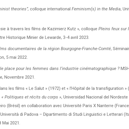
inist theories”,
colloque international
Feminism(s) in the Media
, Un
ésie à travers les films de Kazimierz Kutz »
,
colloque
Pleins feux sur 
tre Historique Minier de Lewarde, 3-4 avril 2023.
 films documentaires de la région Bourgogne-Franche-Comté
, Séminai
on, 5 mai 2022.
le place pour les femmes dans l’industrie cinématographique ?
MSH
nce, Novembre 2021.
ns les films « Le Salut » (1972) et « l’Hôpital de la transfiguration » 
)
« Politiques et récits du corps »
, Universidad Nacional del Nordeste
ro (Brésil) en collaboration avec Université Paris X Nanterre (France
ersità di Padova – Dipartimento di Studi Linguistici e Letterari (Ita
8 Mai 2021.