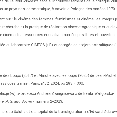
ce de l’auteur-cinéaste face aux bouleversements de la politique cult
ns un pays non-démocratique, à savoir la Pologne des années 1970.
tent sur : le cinéma des femmes, féminismes et cinéma, les images 
 la recherche et la pratique de réalisation cinématographique et audiov
 le cinéma, les ressources éducatives numériques libres et ouvertes.
e au laboratoire CIMEOS (uB) et chargée de projets scientifiques (u
allée des Loups (2017) et Marche avec les loups (2020) de Jean-Michel
lassiques Garnier, Paris, n°32, 2024, pp 283 – 300.
stelacje (w) twórczości Andrieja Zwiagincewa » de Beata Waligorska-
re, Arts and Society,
numéro 2-2023.
ms « Le Salut » et « L’hôpital de la transfiguration » d’Edward Zebrow