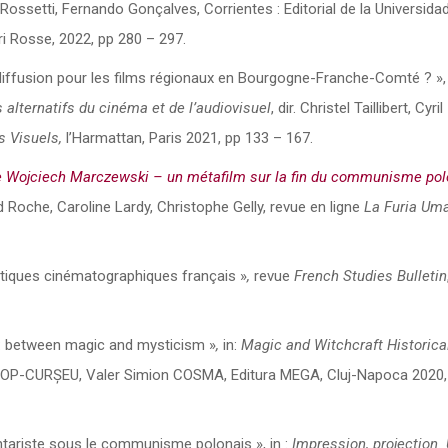
 Rossetti, Fernando Gonçalves, Corrientes : Editorial de la Universida
ri Rosse, 2022, pp 280 – 297.
de diffusion pour les films régionaux en Bourgogne-Franche-Comté ? », 
s alternatifs du cinéma et de l’audiovisuel
, dir. Christel Taillibert, Cyril
 Visuels,
l’Harmattan, Paris 2021, pp 133 – 167.
de Wojciech Marczewski – un métafilm sur la fin du communisme pol
vid Roche, Caroline Lardy, Christophe Gelly, revue en ligne
La Furia Um
ritiques cinématographiques français »
,
revue
French Studies Bulletin
7): between magic and mysticism »
,
in:
Magic and Witchcraft Historical
n POP-CURȘEU, Valer Simion COSMA, Editura MEGA, Cluj-Napoca 2020,
ntariste sous le communisme polonais », in :
Impression, projection.