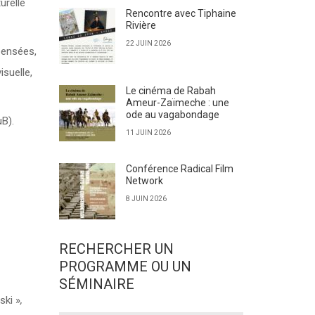
urelle
Rencontre avec Tiphaine
Rivière
22 JUIN 2026
pensées,
isuelle,
Le cinéma de Rabah
Ameur-Zaïmeche : une
ode au vagabondage
B).
11 JUIN 2026
Conférence Radical Film
Network
8 JUIN 2026
RECHERCHER UN
PROGRAMME OU UN
SÉMINAIRE
ski »
,