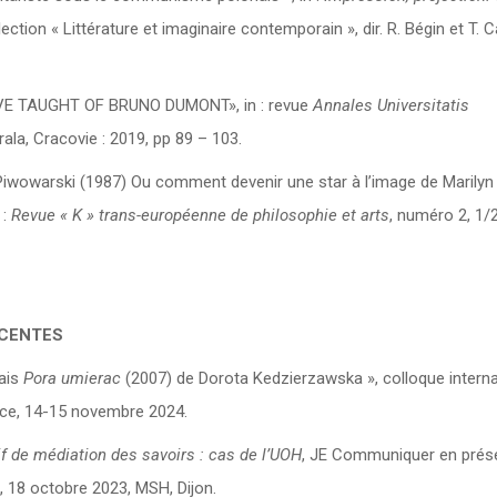
llection « Littérature et imaginaire contemporain », dir. R. Bégin et T. C
TIVE TAUGHT OF BRUNO DUMONT», in : revue
Annales Universitatis
yrala, Cracovie : 2019, pp 89 – 103.
iwowarski (1987) Ou comment devenir une star à l’image de Marilyn
 :
Revue « K » trans-européenne de philosophie et arts
, numéro 2, 1/
ECENTES
nais
Pora umierac
(2007) de Dorota Kedzierzawska », colloque interna
ace, 14-15 novembre 2024.
 de médiation des savoirs : cas de l’UOH
, JE Communiquer en prés
, 18 octobre 2023, MSH, Dijon.