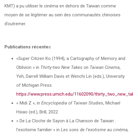
KMT) a pu utiliser le cinéma en dehors de Taiwan comme
moyen de se légitimer au sein des communautés chinoises
d’outremer.
Publications récente
s
«Super Citizen Ko (1994), a Cartography of Memory and
Oblivion » in
Thirty-two New Takes on Taiwan Cinema
,
Yeh, Darrell William Davis et Wenchi Lin (eds.), University
of Michigan Press.
https://www.press.umich.edu/11602090/thirty_two_new_t
« Midi Z », in
Encyclopedia of Taiwan Studies
, Michael
Hsiao (ed.), Brill, 2022.
« De La Cloche de Sayon à La Chanson de Taiwan :
l’exotisme familier » in
Les sons de l’exotisme au cinéma,