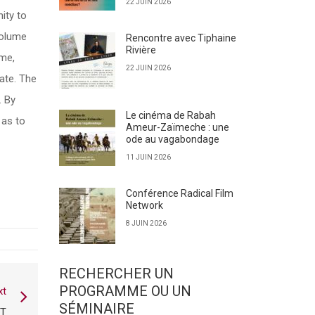
22 JUIN 2026
ity to
volume
Rencontre avec Tiphaine
Rivière
ime,
22 JUIN 2026
ate. The
. By
Le cinéma de Rabah
 as to
Ameur-Zaïmeche : une
ode au vagabondage
11 JUIN 2026
Conférence Radical Film
Network
8 JUIN 2026
RECHERCHER UN
PROGRAMME OU UN
xt
SÉMINAIRE
ET