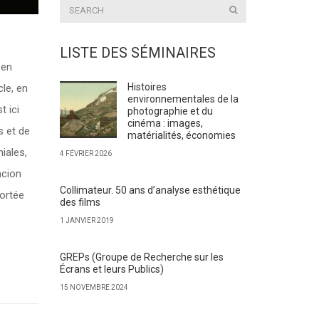
LISTE DES SÉMINAIRES
 en
Histoires
le, en
environnementales de la
t ici
photographie et du
cinéma : images,
s et de
matérialités, économies
iales,
4 FÉVRIER 2026
acion
Collimateur. 50 ans d’analyse esthétique
portée
des films
1 JANVIER 2019
GREPs (Groupe de Recherche sur les
Écrans et leurs Publics)
15 NOVEMBRE 2024