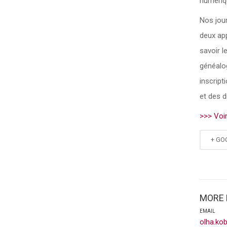
numériq
Nos jour
deux app
savoir le
généalog
inscript
et des d
>>> Voi
+ GO
MORE 
EMAIL
olha.ko