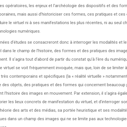
s opératoires, les enjeux et l’archéologie des dispositifs et des fo
raines, mais aussi d’historiciser ces formes, ces pratiques et ces 
uire le virtuel ni à ses manifestations les plus récentes, ni au seul 
hnologies numériques.
nées d’études se consacreront donc à interroger les modalités et le
el dans le champ de l’histoire, des formes et des pratiques des imag
t. Il s’agira tout d’abord de partir du constat qu’à l’ère du numériqu
e virtuel se voit fréquemment invoquée, mais que, loin de se limiter 
très contemporains et spécifiques (la « réalité virtuelle » notamment)
e des objets, des pratiques et des formes qui concernent beaucoup 
t l’histoire des images en mouvement. Par extension, il s’agira éga
orier les lieux concrets de manifestation du virtuel, et d’interroger son
théorie des arts et des médias, sa portée heuristique et ses modalit
ques dans un champ des images qui ne se limite pas aux technologie