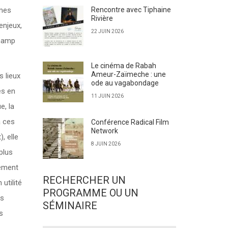
rmes
Rencontre avec Tiphaine
Rivière
enjeux,
22 JUIN 2026
champ
Le cinéma de Rabah
Ameur-Zaïmeche : une
s lieux
ode au vagabondage
es en
11 JUIN 2026
e, la
à ces
Conférence Radical Film
Network
, elle
8 JUIN 2026
plus
lement
RECHERCHER UN
 utilité
PROGRAMME OU UN
és
SÉMINAIRE
s