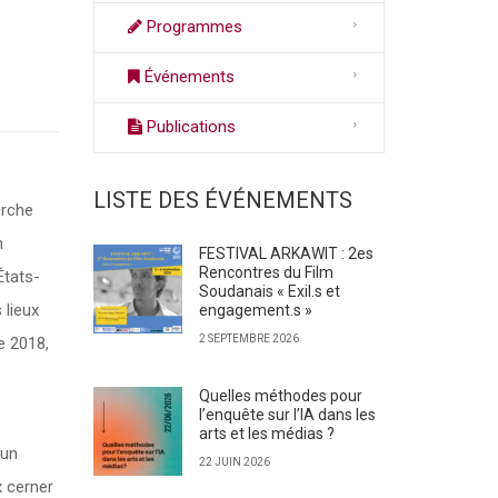
Programmes
Événements
Publications
LISTE DES ÉVÉNEMENTS
erche
n
FESTIVAL ARKAWIT : 2es
Rencontres du Film
États-
Soudanais « Exil.s et
 lieux
engagement.s »
2 SEPTEMBRE 2026
e 2018,
Quelles méthodes pour
l’enquête sur l’IA dans les
arts et les médias ?
 un
22 JUIN 2026
x cerner