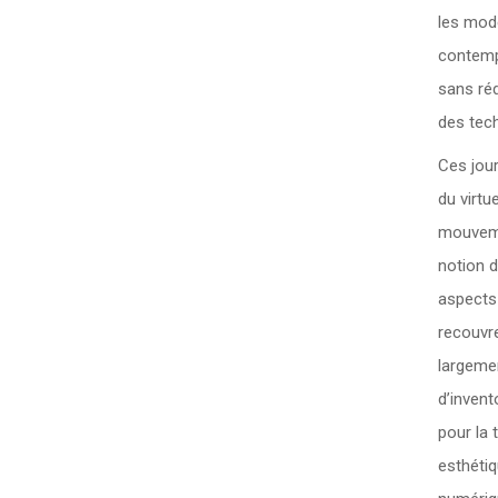
les mode
contempo
sans réd
des tec
Ces jour
du virtu
mouvemen
notion d
aspects 
recouvr
largemen
d’invent
pour la 
esthéti