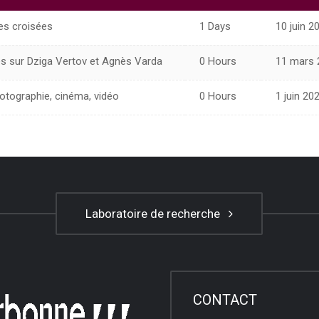
es croisées
1 Days
10 juin 2
és sur Dziga Vertov et Agnès Varda
0 Hours
11 mars 
hotographie, cinéma, vidéo
0 Hours
1 juin 20
Laboratoire de recherche
CONTACT