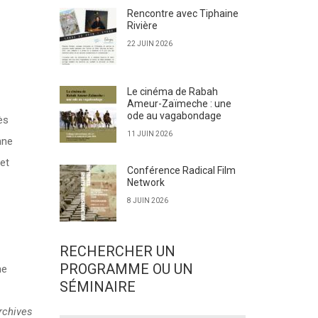
Rencontre avec Tiphaine
Rivière
22 JUIN 2026
Le cinéma de Rabah
Ameur-Zaïmeche : une
ode au vagabondage
ès
11 JUIN 2026
nne
 et
Conférence Radical Film
Network
8 JUIN 2026
RECHERCHER UN
PROGRAMME OU UN
ne
SÉMINAIRE
rchives