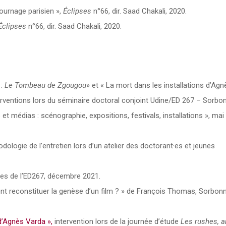
tournage parisien »,
Éclipses
n°66, dir. Saad Chakali, 2020.
Éclipses
n°66, dir. Saad Chakali, 2020.
 :
Le Tombeau de Zgougou
» et « La mort dans les installations d’Agn
terventions lors du séminaire doctoral conjoint Udine/ED 267 – Sorbo
et médias : scénographie, expositions, festivals, installations », mai
dologie de l’entretien lors d’un atelier des doctorant·es et jeunes
·es de l’ED267, décembre 2021.
nt reconstituer la genèse d’un film ? » de François Thomas, Sorbon
d’Agnès Varda »,
intervention lors de la journée d’étude
Les rushes, a