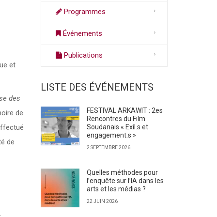
Programmes
Événements
Publications
ue et
LISTE DES ÉVÉNEMENTS
èse des
FESTIVAL ARKAWIT : 2es
moire de
Rencontres du Film
Soudanais « Exil.s et
effectué
engagement.s »
té de
2 SEPTEMBRE 2026
Quelles méthodes pour
l’enquête sur l’IA dans les
arts et les médias ?
22 JUIN 2026
.