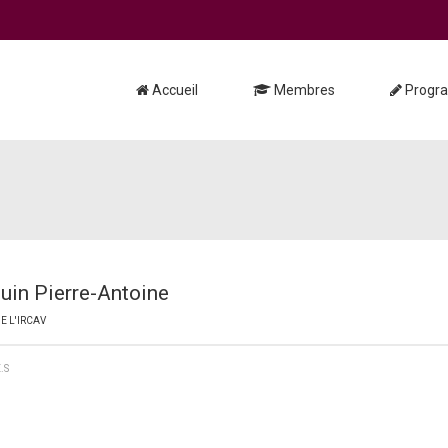
Accueil
Membres
Progr
uin Pierre-Antoine
E L'IRCAV
.S