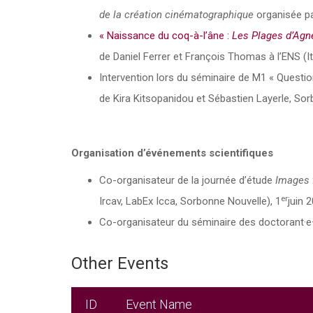
de la création cinématographique
organisée pa
« Naissance du coq-à-l’âne :
Les Plages d’Agn
de Daniel Ferrer et François Thomas à l’ENS 
Intervention lors du séminaire de M1 « Questio
de Kira Kitsopanidou et Sébastien Layerle, So
Organisation d’événements scientifiques
Co-organisateur de la journée d’étude
Images f
er
Ircav, LabEx Icca, Sorbonne Nouvelle), 1
juin 
Co-organisateur du séminaire des doctorant·e
Other Events
ID
Event Name