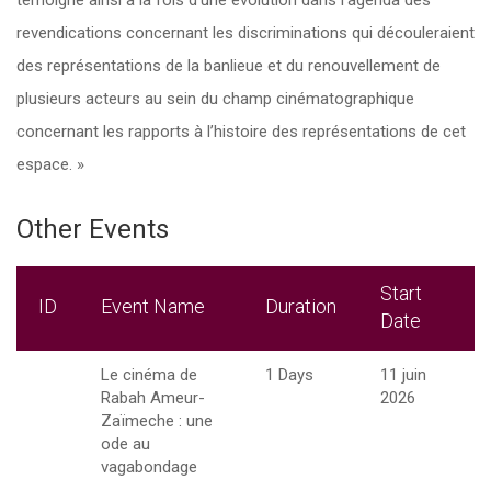
témoigne ainsi à la fois d’une évolution dans l’agenda des
revendications concernant les discriminations qui découleraient
des représentations de la banlieue et du renouvellement de
plusieurs acteurs au sein du champ cinématographique
concernant les rapports à l’histoire des représentations de cet
espace. »
Other Events
Start
ID
Event Name
Duration
Date
Le cinéma de
1 Days
11 juin
Rabah Ameur-
2026
Zaïmeche : une
ode au
vagabondage