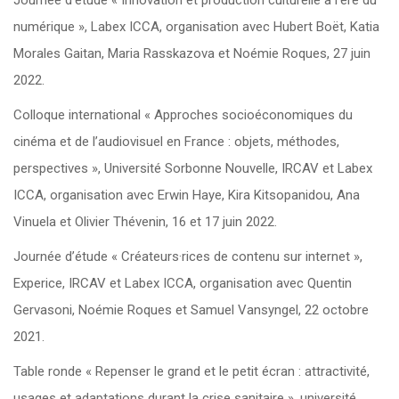
Journée d’étude « Innovation et production culturelle à l’ère du
numérique », Labex ICCA, organisation avec Hubert Boët, Katia
Morales Gaitan, Maria Rasskazova et Noémie Roques, 27 juin
2022.
Colloque international « Approches socioéconomiques du
cinéma et de l’audiovisuel en France : objets, méthodes,
perspectives », Université Sorbonne Nouvelle, IRCAV et Labex
ICCA, organisation avec Erwin Haye, Kira Kitsopanidou, Ana
Vinuela et Olivier Thévenin, 16 et 17 juin 2022.
Journée d’étude « Créateurs·rices de contenu sur internet »,
Experice, IRCAV et Labex ICCA, organisation avec Quentin
Gervasoni, Noémie Roques et Samuel Vansyngel, 22 octobre
2021.
Table ronde « Repenser le grand et le petit écran : attractivité,
usages et adaptations durant la crise sanitaire », université