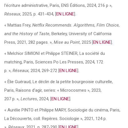
l’écriture administrative, Paris, ENS Éditions, 2024, 216 p »,
Réseaux
, 2025, p. 431-434, [
EN LIGNE
].
« Mattias Frey,
Netflix Recommends. Algorithms, Film Choice,
and the History of Taste
, Berkeley, University of California
Press, 2021, 282 pages. »,
Mise au Point
, 2025 [
EN LIGNE
].
« Melchior SIMIONI et Philippe STEINER, La société du
matching, Paris, Sciences Po Les Presses, 2024, 172
p. »,
Réseaux,
2024, 269-272 [
EN LIGNE
].
« Élie Guéraud, Le déclin de la petite bourgeoisie culturelle,
Paris, Raisons d’agir, series: « Microcosmes », 2023,
207 p. »,
Lectures
, 2024, [
EN LIGNE
].
« Aurélie PINTO et Philippe MARY, Sociologie du cinéma, Paris,
La Découverte, coll. Repères. Sociologie », 2021, 124 p.
»,
Réseaux
, 2021, p. 287-290 [
EN LIGNE
].