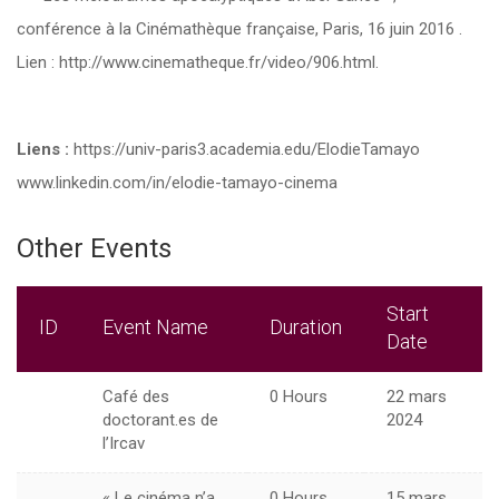
conférence à la Cinémathèque française, Paris, 16 juin 2016 .
Lien : http://www.cinematheque.fr/video/906.html.
Liens :
https://univ-paris3.academia.edu/ElodieTamayo
www.linkedin.com/in/elodie-tamayo-cinema
Other Events
Start
ID
Event Name
Duration
Date
Café des
0 Hours
22 mars
doctorant.es de
2024
l’Ircav
« Le cinéma n’a
0 Hours
15 mars