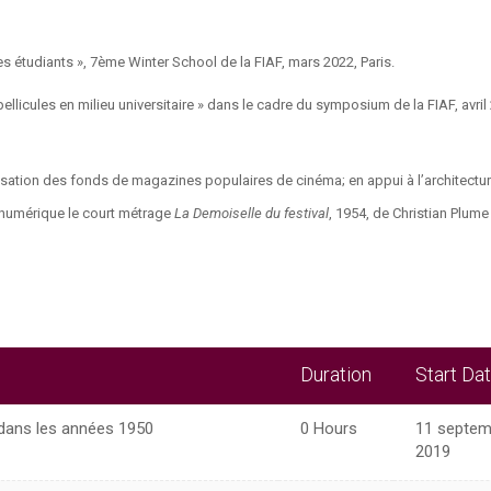
 étudiants », 7ème Winter School de la FIAF,
mars 2022, Paris.
 pellicules en milieu universitaire » dans le cadre du symposium de la FIAF, avril
lisation des fonds de magazines populaires de cinéma; en appui à l’architectu
n numérique le court métrage
L
a Demoiselle du festival
, 1954, de Christian Plume
Duration
Start Da
dans les années 1950
0 Hours
11 septem
2019