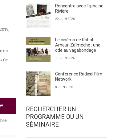
Rencontre avec Tiphaine
Rivière
22 JUIN 2026
 2019,
Le cinéma de Rabah
Ameur-Zaïmeche : une
ode au vagabondage
re de
11 JUIN 2026
 « Ce
Conférence Radical Film
Network
8 JUIN 2026
te
RECHERCHER UN
PROGRAMME OU UN
bre
SÉMINAIRE