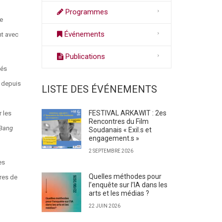
Programmes
de
Événements
nt avec
Publications
més
e depuis
LISTE DES ÉVÉNEMENTS
FESTIVAL ARKAWIT : 2es
r les
Rencontres du Film
 Bang
Soudanais « Exil.s et
engagement.s »
2 SEPTEMBRE 2026
es
Quelles méthodes pour
ures de
l’enquête sur l’IA dans les
arts et les médias ?
22 JUIN 2026