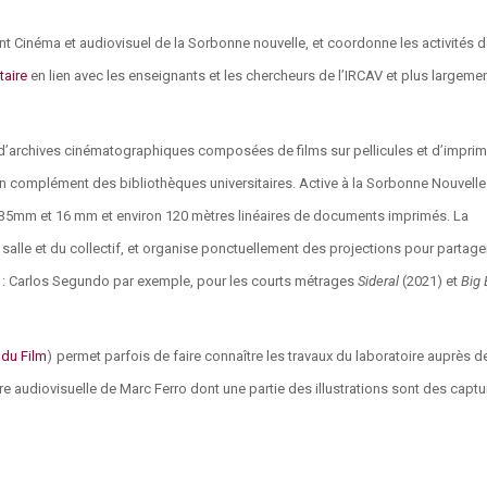
t Cinéma et audiovisuel de la Sorbonne nouvelle, et coordonne les activités 
taire
en lien avec les enseignants et les chercheurs de l’IRCAV et plus largeme
d’archives cinématographiques composées de films sur pellicules et d’impri
en complément des bibliothèques universitaires.
Active à la Sorbonne Nouvell
n 35mm et 16 mm et
environ 120 mètres linéaires de documents imprimés. La
 salle et du collectif, et organise ponctuellement des projections pour partage
v : Carlos Segundo par exemple,
pour les courts métrages
Sideral
(2021) et
Big
 du Film
)
permet parfois de faire connaître les travaux du laboratoire auprès d
re audiovisuelle de Marc Ferro dont une partie des illustrations sont des capt