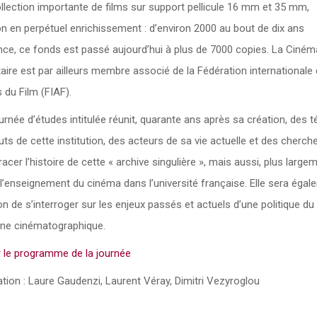
llection importante de films sur support pellicule 16 mm et 35 mm,
on en perpétuel enrichissement : d’environ 2000 au bout de dix ans
ence, ce fonds est passé aujourd’hui à plus de 7000 copies. La Ciné
taire est par ailleurs membre associé de la Fédération internationale
 du Film (FIAF).
urnée d’études intitulée réunit, quarante ans après sa création, des 
ts de cette institution, des acteurs de sa vie actuelle et des cherch
racer l’histoire de cette « archive singulière », mais aussi, plus large
 l’enseignement du cinéma dans l’université française. Elle sera éga
on de s’interroger sur les enjeux passés et actuels d’une politique du
ine cinématographique.
r le programme de la journée
tion : Laure Gaudenzi, Laurent Véray, Dimitri Vezyroglou