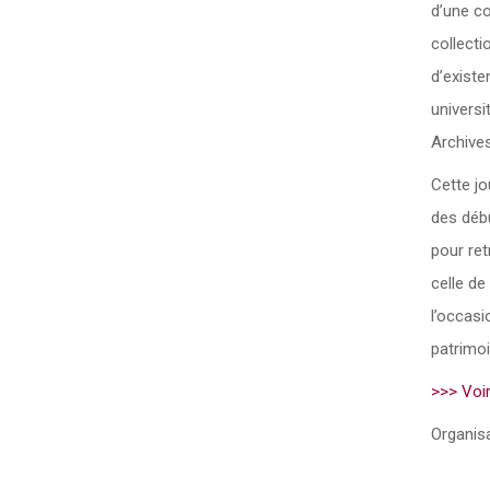
d’une co
collecti
d’exist
universi
Archives
Cette jo
des débu
pour ret
celle de
l’occasi
patrimo
>>> Voi
Organisa