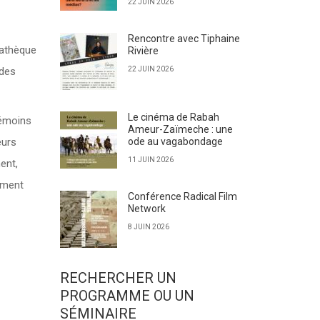
22 JUIN 2026
Rencontre avec Tiphaine
mathèque
Rivière
 des
22 JUIN 2026
Le cinéma de Rabah
témoins
Ameur-Zaïmeche : une
eurs
ode au vagabondage
11 JUIN 2026
ment,
lement
Conférence Radical Film
Network
8 JUIN 2026
RECHERCHER UN
PROGRAMME OU UN
SÉMINAIRE