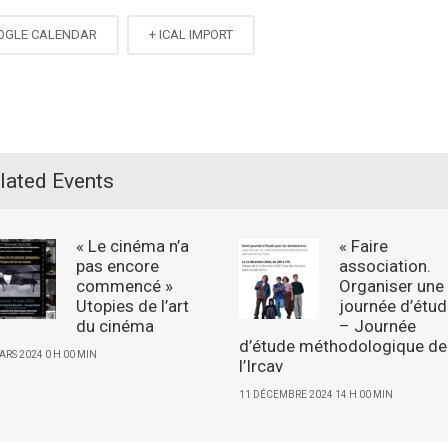
OGLE CALENDAR
+ ICAL IMPORT
lated Events
« Le cinéma n’a
« Faire
pas encore
association.
commencé »
Organiser une
Utopies de l’art
journée d’étud
du cinéma
– Journée
d’étude méthodologique de
ARS 2024 0 H 00 MIN
l’Ircav
11 DÉCEMBRE 2024 14 H 00 MIN