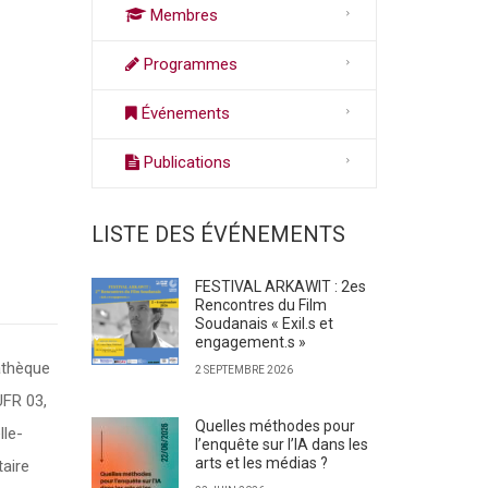
Membres
Programmes
Événements
Publications
LISTE DES ÉVÉNEMENTS
FESTIVAL ARKAWIT : 2es
Rencontres du Film
Soudanais « Exil.s et
engagement.s »
mathèque
2 SEPTEMBRE 2026
UFR 03,
Quelles méthodes pour
lle-
l’enquête sur l’IA dans les
arts et les médias ?
taire