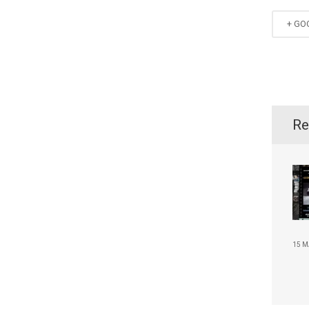
+ GO
Re
15 M