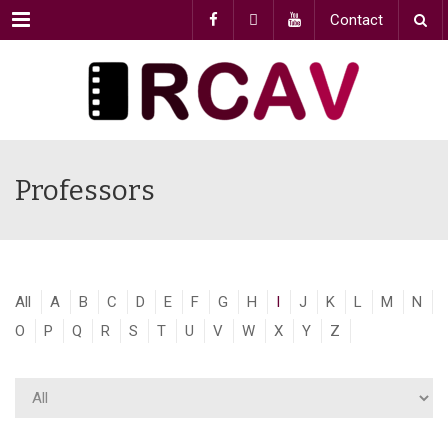
Menu
Contact
Professors
All
A
B
C
D
E
F
G
H
I
J
K
L
M
N
O
P
Q
R
S
T
U
V
W
X
Y
Z