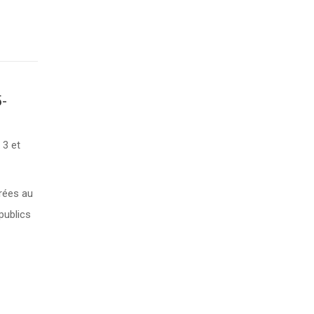
5-
 3 et
rées au
publics