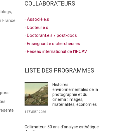
COLLABORATEURS
blogs,
Associé.e.s
en France
Docteur.e.s
Doctorant.e.s / post-docs
Enseignant.e.s chercheur.es
Réseau international de l'IRCAV
LISTE DES PROGRAMMES
Histoires
environnementales de la
opose
photographie et du
cinéma : images,
tés
matérialités, économies
résente
4 FÉVRIER 2026
Collimateur. 50 ans d’analyse esthétique