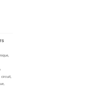
rs
mique,
e
circuit,
ue,
…