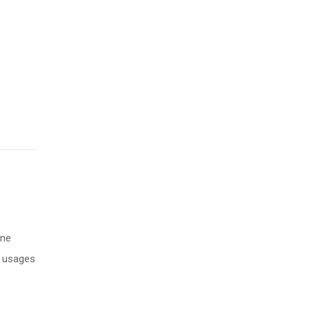
une
s usages