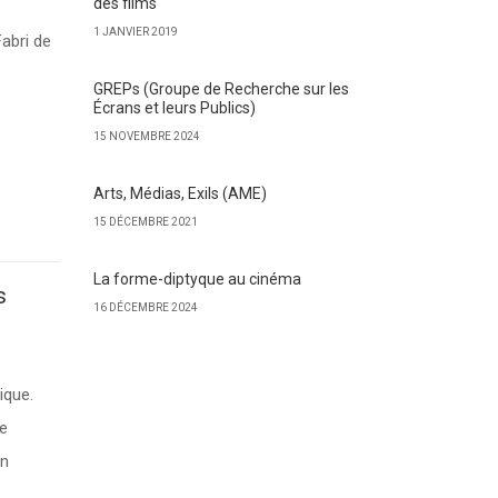
des films
1 JANVIER 2019
Fabri de
GREPs (Groupe de Recherche sur les
Écrans et leurs Publics)
15 NOVEMBRE 2024
Arts, Médias, Exils (AME)
15 DÉCEMBRE 2021
La forme-diptyque au cinéma
s
16 DÉCEMBRE 2024
ique.
re
en