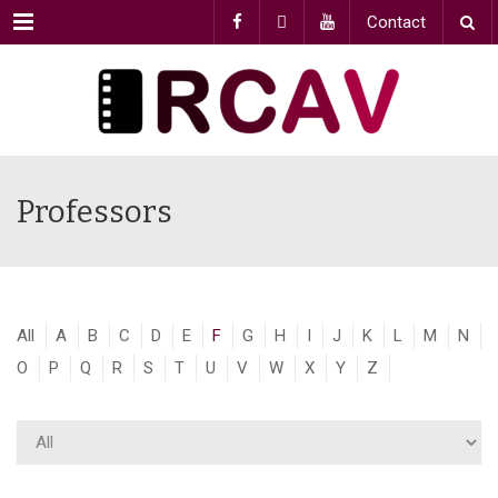
Menu
Contact
Professors
All
A
B
C
D
E
F
G
H
I
J
K
L
M
N
O
P
Q
R
S
T
U
V
W
X
Y
Z